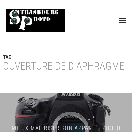
TAG:
OUVERTURE DE DIAPHRAGME
MIEUX MAÎTRISER SON APPAREIL PHOTO