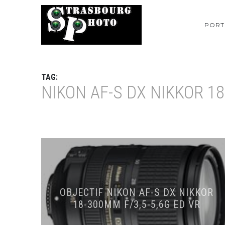
PORT
TAG:
NIKON AF-S DX NIKKOR 1
OBJECTIF NIKON AF-S DX NIKKOR
18-300MM F/3,5-5,6G ED VR