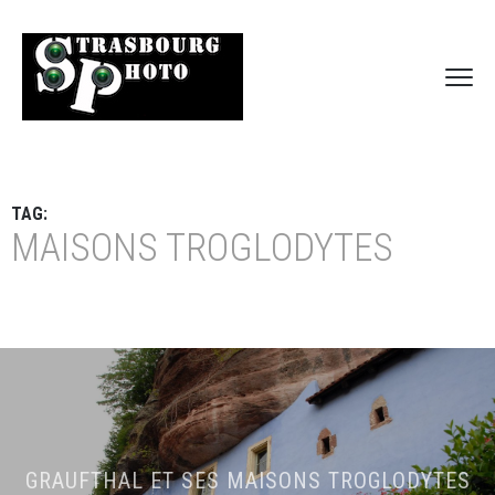
TAG:
MAISONS TROGLODYTES
GRAUFTHAL ET SES MAISONS TROGLODYTES