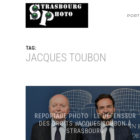
PORT
TAG:
JACQUES TOUBON
REPORTAGE PHOTO : LE DÉFENSEUR
DES DROITS JACQUES TOUBON À
STRASBOURG