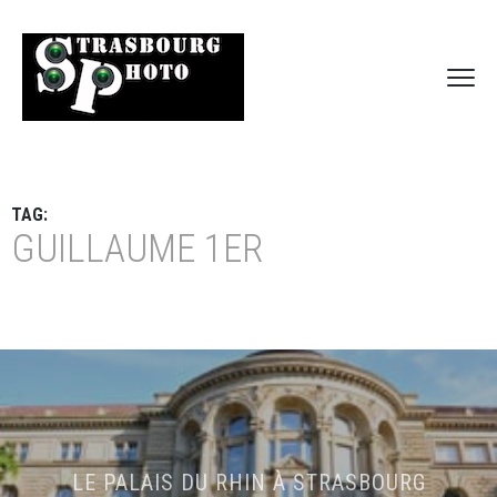
TAG:
GUILLAUME 1ER
LE PALAIS DU RHIN À STRASBOURG