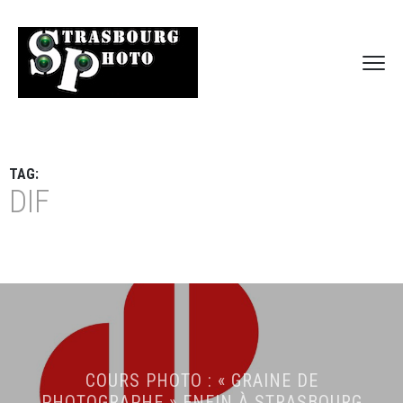
TAG:
DIF
COURS PHOTO : « GRAINE DE
PHOTOGRAPHE » ENFIN À STRASBOURG