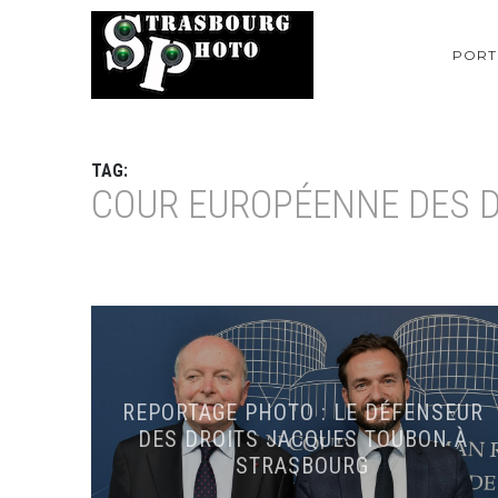
PORT
TAG:
COUR EUROPÉENNE DES D
REPORTAGE PHOTO : LE DÉFENSEUR
DES DROITS JACQUES TOUBON À
STRASBOURG