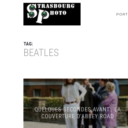
PORT
TAG:
BEATLES
QUELQUES SECONDES AVANT… LA
COUVERTURE D’ABBEY ROAD